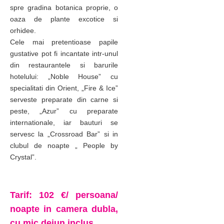
spre gradina botanica proprie, o
oaza de plante excotice si
orhidee.
Cele mai pretentioase papile
gustative pot fi incantate intr-unul
din restaurantele si barurile
hotelului: „Noble House” cu
specialitati din Orient, „Fire & Ice”
serveste preparate din carne si
peste, „Azur” cu preparate
internationale, iar bauturi se
servesc la „Crossroad Bar” si in
clubul de noapte „ People by
Crystal”.
Tarif: 102 €/ persoana/
noapte in camera dubla,
cu mic dejun inclus