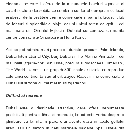
eleganta pe care il ofera: de la minunatele hoteluri zgarie-nori
cu arhitectura deosebita ce combina confortul european cu luxul
arabesc, de la vestitele centre comerciale si pana la luxosul club
de iahturi si splendidele plaje, dar si unicul teren de golf – cel
mai mare din Orientul Mijlociu, Dubaiul concureaza cu marile
centre consacrate Singapore si Hong Kong.
Aici se pot admira mari proiecte futuriste, precum Palm Islands,
Dubai International City, Burj Dubai si The Marina Pinnacle – cei
mai inalti „zgarie-nori” din lume, precum si Moscheea Jumeirah ,
The World Islands – un grup de300 insule artificiale ce reproduc
cele cinci continente sau Sheik Zayed Road, inima comerciala a
Dubaiului si zona cu cei mai multi zgarienori.
Odihnă si recreere
Dubai este o destinatie atractiva, care ofera nenumarate
posibilitati pentru odihna si recreatie, fie că este vorba despre o
plimbare cu familia în parc, o zi aventuroasa în apele golfului
arab, sau un sezon în nenumăratele saloane Spa. Unele din