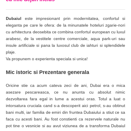
Dubaiul
este impresionant prin modernitatea, confortul si
eleganta pe care le ofera: de la minunatele hoteluri zgarie-nori
cu arhitectura deosebita ce combina confortul european cu luxul
arabesc, de la vestitele centre comerciale, aqua park-uri sau
insule artificiale si pana la luxosul club de iahturi si splendidele
plaje.
Va propunem o experienta speciala si unica!
Mic istoric si Prezentare generala
Oricine stie ca acum cateva zeci de ani, Dubai era o mica
asezare pescareasca, ce nu anunta cu absolut nimic
dezvoltarea fara egal in lume a acestui oras. Totul a luat o
intorsatura cruciala cand s-a descoperit aici petrol, s-au obtinut
bani multi, iar familia de emiri din fruntea Dubaiului a stiut ce sa
faca cu acesti bani. Au fost constienti ca rezervele naturale nu
pot tine o vesnicie si au avut viziunea de a transforma Dubaiul