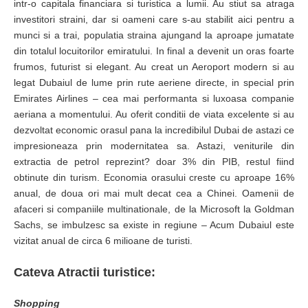
intr-o capitala financiara si turistica a lumii. Au stiut sa atraga
investitori straini, dar si oameni care s-au stabilit aici pentru a
munci si a trai, populatia straina ajungand la aproape jumatate
din totalul locuitorilor emiratului. In final a devenit un oras foarte
frumos, futurist si elegant. Au creat un Aeroport modern si au
legat Dubaiul de lume prin rute aeriene directe, in special prin
Emirates Airlines – cea mai performanta si luxoasa companie
aeriana a momentului. Au oferit conditii de viata excelente si au
dezvoltat economic orasul pana la incredibilul Dubai de astazi ce
impresioneaza prin modernitatea sa. Astazi, veniturile din
extractia de petrol reprezint? doar 3% din PIB, restul fiind
obtinute din turism. Economia orasului creste cu aproape 16%
anual, de doua ori mai mult decat cea a Chinei. Oamenii de
afaceri si companiile multinationale, de la Microsoft la Goldman
Sachs, se imbulzesc sa existe in regiune – Acum Dubaiul este
vizitat anual de circa 6 milioane de turisti.
Cateva Atractii turistice:
Shopping