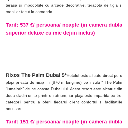
terasa si impodobite cu arcade decorative, teracota de tigla si
mobilier facut la comanda.
Tarif: 537 €/ persoana/ noapte (in camera dubla
superior deluxe cu mic dejun inclus)
Rixos The Palm Dubai 5*
Hotelul este situate direct pe o
plaja privata de nisip fin (870 m lungime) pe insula ” The Palm
Jumeirah” de pe coasta Dubaiului. Acest resort este alcatuit din
doua cladiri unite printr-un atrium, iar plaja este impartita pe trei
categorii pentru a oferii fiecarui client confortul si facilitatiile
necesare.
Tarif: 151 €/ persoana/ noapte (in camera dubla