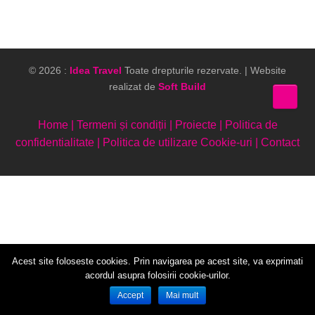
© 2026 :
Idea Travel
Toate drepturile rezervate. | Website
realizat de
Soft Build
↑
Home
|
Termeni și condiții
|
Proiecte
|
Politica de
confidentialitate
|
Politica de utilizare Cookie-uri
|
Contact
Acest site foloseste cookies. Prin navigarea pe acest site, va exprimati
acordul asupra folosirii cookie-urilor.
Accept
Mai mult